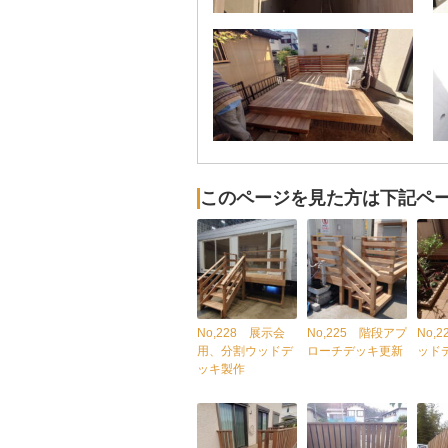
このページを見た方は下記ペ
No,228 展示会
No,225 階段アプ
No,
用、分割ウッドデ
ローチデッキ更新
ッド
ッキ製作