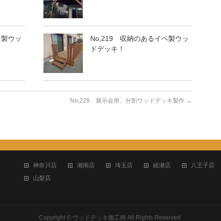
ン製ウッ
No,219 収納のあるイペ製ウッ
ドデッキ！
No,228 展示会用、分割ウッドデッキ製作
→
神奈川店
湘南店
埼玉店
綾瀬店
八王子店
山梨店
Copyright ©
ウッドデッキ施工例
All Rights Reserved.