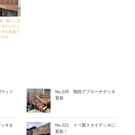
106 新しいお
イタウバウッ
ッキの完成で
その４
割ウッド
No,225 階段アプローチデッキ
更新
デッキを
No,221 イペ製スカイデッキに
更新！