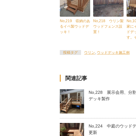
No,219 収納のあ
No,218 ウリン製
No,
るイペ製ウッドデ
ウッドフェンス設
家に
ッキ！
置！
ドデ
す。
投稿タグ
ウリン
,
ウッドデッキ施工例
関連記事
No,228 展示会用、分
デッキ製作
No,224 中庭のウッド
更新