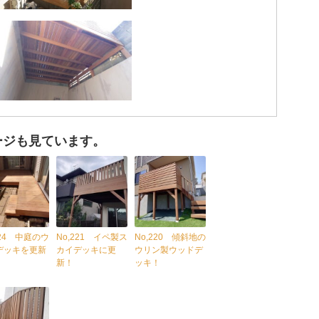
ージも見ています。
224 中庭のウ
No,221 イペ製ス
No,220 傾斜地の
デッキを更新
カイデッキに更
ウリン製ウッドデ
新！
ッキ！