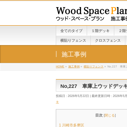
全てのタイプ
１階デッキ
２階
横貼りフェンス
クロスフェンス
施工事例
HOME
»
施工事例
»
横貼りフェンス
»
No,227 車
No,227 車庫上ウッドデッ
投稿日 : 2026年5月22日
最終更新日時 : 2026年5
キ
目次
[
閉じる
]
1
川崎市多摩区