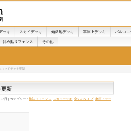
デッキ
スカイデッキ
傾斜地デッキ
車庫上デッキ
バルコニ
斜め貼りフェンス
その他
庫上ウッドデッキ更新
キ更新
月22日
カテゴリー :
横貼りフェンス
,
スカイデッキ
,
全てのタイプ
,
車庫上デッ