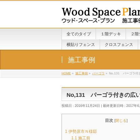
全てのタイプ
１階デッキ
２階
横貼りフェンス
クロスフェンス
施工事例
HOME
»
施工事例
»
パーゴラ
»
No,131 パーゴ
No,131 パーゴラ付きの
投稿日 : 2016年11月24日
最終更新日時 : 2017年
目次
[
閉じる
]
1
伊勢原市Ｎ様邸
1.1
施工前