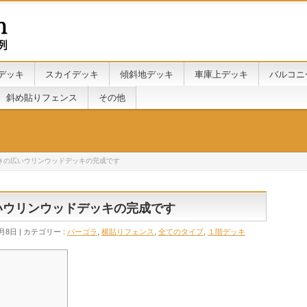
デッキ
スカイデッキ
傾斜地デッキ
車庫上デッキ
バルコニ
斜め貼りフェンス
その他
ラ付きの広いウリンウッドデッキの完成です
広いウリンウッドデッキの完成です
6月8日
カテゴリー :
パーゴラ
,
横貼りフェンス
,
全てのタイプ
,
１階デッキ