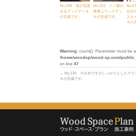
No,199 海が見渡
No,203 イペ製の
No,
せるウッドデッキ
車庫上ウッドデッ
台分
の完成です。
キの完成です。
スカ
キの
Warning
: count(): Parameter must be a
/home/woodsp/wood-sp.com/public_h
on line
47
←
No,130 小さめですがしっかりとしたウ
キの完成です。