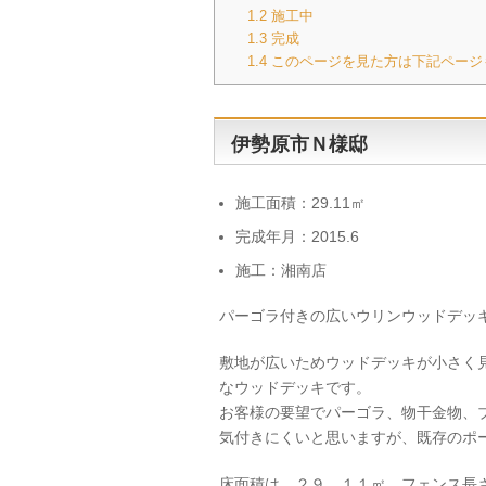
1.2
施工中
1.3
完成
1.4
このページを見た方は下記ページ
伊勢原市Ｎ様邸
施工面積：29.11㎡
完成年月：2015.6
施工：湘南店
パーゴラ付きの広いウリンウッドデッ
敷地が広いためウッドデッキが小さく見
なウッドデッキです。
お客様の要望でパーゴラ、物干金物、
気付きにくいと思いますが、既存のポ
床面積は．２９．１１㎡ フェンス長