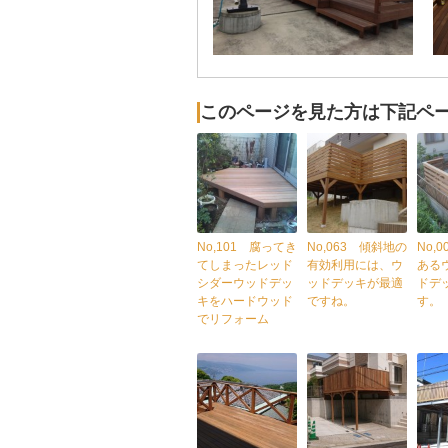
このページを見た方は下記ペ
No,101 腐ってき
No,063 傾斜地の
No,
てしまったレッド
有効利用には、ウ
ある
シダーウッドデッ
ッドデッキが最適
ドデ
キをハードウッド
ですね。
す。
でリフォーム