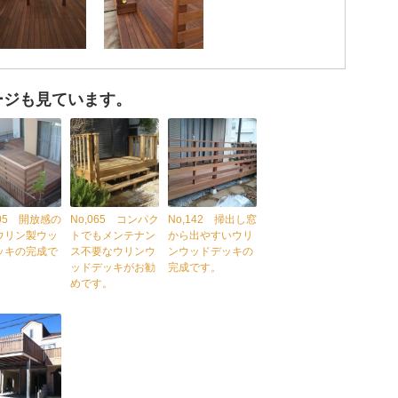
ージも見ています。
005 開放感の
No,065 コンパク
No,142 掃出し窓
ウリン製ウッ
トでもメンテナン
から出やすいウリ
ッキの完成で
ス不要なウリンウ
ンウッドデッキの
ッドデッキがお勧
完成です。
めです。