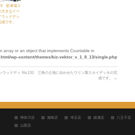
076 駐車場２
の大きなイペ
イウッドデッ
完成です。
n array or an object that implements Countable in
tml/wp-content/themes/biz-vektor_v_1_8_13/single.php
リンウッドデッ
No,132 三角の土地に合わせたウリン製スカイデッキの完
成です。
→
神奈川店
湘南店
埼玉店
綾瀬店
八王子店
山梨店