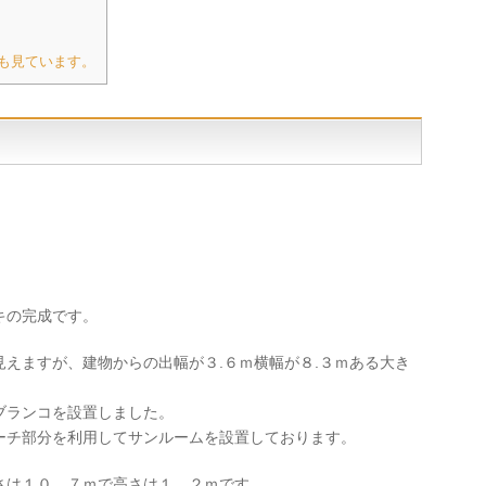
も見ています。
キの完成です。
えますが、建物からの出幅が３.６ｍ横幅が８.３ｍある大き
ブランコを設置しました。
ーチ部分を利用してサンルームを設置しております。
さは１０．７ｍで高さは１．２ｍです。