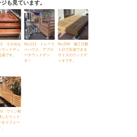
ージも見ています。
152 小さめな
No,213 トレーラ
No,058 施工日数
ンウッドデッ
ーハウス、アプロ
１日で完成できる
完成です。
ーチウッドデッ
サイズのウッドデ
キ！
ッキです。
193 ウリン材
壊したウッド
キをリフォー
す。