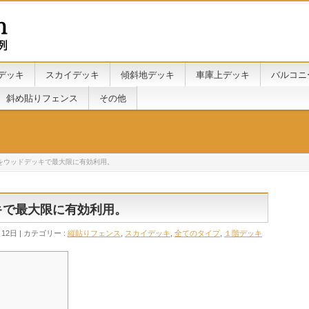
デッキ
スカイデッキ
傾斜地デッキ
車庫上デッキ
バルコニ
斜め貼りフェンス
その他
敷地をウッドデッキで最大限に有効利用。
ッキで最大限に有効利用。
月12日
カテゴリー :
縦貼りフェンス
,
スカイデッキ
,
全てのタイプ
,
１階デッキ