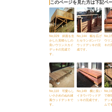
このページを見た方は下記ペ
No,029 斜面を生
No,144 幅を広げ
No,
かした見晴らしの
たセランガンバツ
ウリ
良いウリンスカイ
ウッドデッキの完
キの
デッキの完成で
成です。
す。
No,110 可愛らし
No,149 横に長い
No,
い小さめのぬれ縁
イタウバウッドデ
で倒
風ウッドデッキで
ッキの完成です。
デッ
す。
ムで