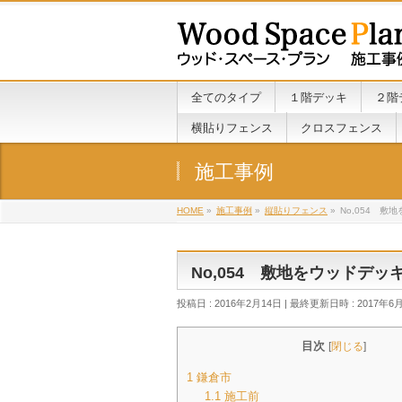
全てのタイプ
１階デッキ
２階
横貼りフェンス
クロスフェンス
施工事例
HOME
»
施工事例
»
縦貼りフェンス
»
No,054 
No,054 敷地をウッドデ
投稿日 : 2016年2月14日
最終更新日時 : 2017年6
目次
[
閉じる
]
1
鎌倉市
1.1
施工前