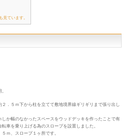
も見ています。
用。
約２．５ｍ下から柱を立てて敷地境界線ギリギリまで張り出し
ｍしか幅のなかったスペースをウッドデッキを作ったことで有
自転車を乗り上げる為のスロープを設置しました。
．５ｍ、スロープ１ヶ所です。