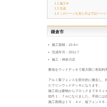
1.2
施工中
1.3
完成
1.4
このページを見た方は下記ページ
鎌倉市
施工面積：10.4㎡
完成年月：2011.7
施工：神奈川店
敷地をウッドデッキで最大限に有効利
アルミ製フェンスを部分的に撤去し、
たウリンウッドデッキになります。
施工前は建物からブロックまで８０ｃ
効巾１．７ｍになりました。手前には
施工面積は１０．４㎡、縦フェンス６