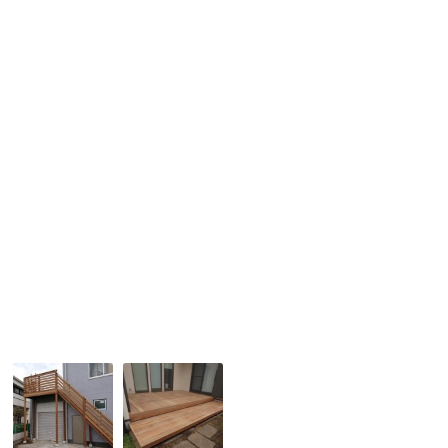
ス
ッ
っ
と
ド
た
扉
デ
ウ
の
ッ
リ
完
キ
ン
成
で
ウ
で
有
ッ
す。
効！
ド
デ
ッ
キ
の
完
成
で
す。
No,183
No,214
イ
ウ
ペ
リ
製
ン