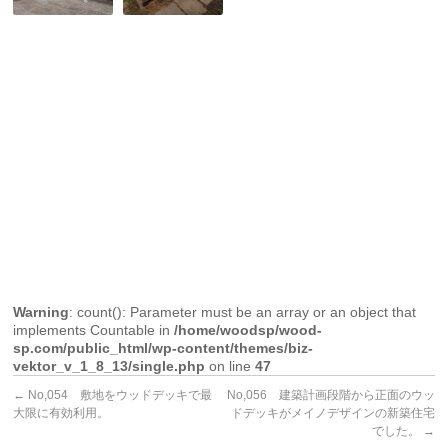
階
製
段
ウ
＆
ッ
踊
ド
り
デ
場
ッ
の
キ
完
に
成
更
で
新！
す。
Warning
: count(): Parameter must be an array or an object that
implements Countable in
/home/woodsp/wood-
sp.com/public_html/wp-content/themes/biz-
vektor_v_1_8_13/single.php
on line
47
←
No,054 敷地をウッドデッキで最
No,056 建築計画段階から正面のウッ
大限に有効利用。
ドデッキがメイノデザインの新築住宅
でした。
→