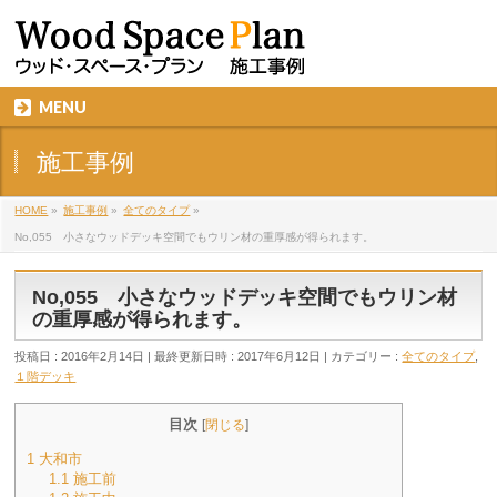
MENU
施工事例
HOME
»
施工事例
»
全てのタイプ
»
No,055 小さなウッドデッキ空間でもウリン材の重厚感が得られます。
No,055 小さなウッドデッキ空間でもウリン材
の重厚感が得られます。
投稿日 : 2016年2月14日
最終更新日時 : 2017年6月12日
カテゴリー :
全てのタイプ
,
１階デッキ
目次
[
閉じる
]
1
大和市
1.1
施工前