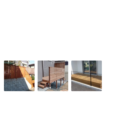
の
バ
完
ツ
成
ウ
で
ッ
す。
ド
デ
ッ
キ
No,138
No,216
No,052
階
少
テ
段
し
ラ
周
使
ス
り
い
に
に
に
ピ
ウ
く
ッ
リ
い
タ
ン
敷
リ
フ
地
と
ェ
に
納
ン
ウ
ま