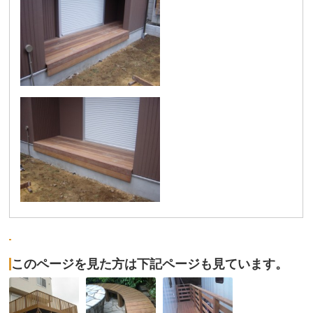
このページを見た方は下記ページも見ています。
No,023
No,082
No,085
見
イ
２