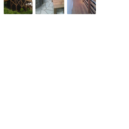
晴
ペ
台
ら
製
の
し
Ｒ
ト
の
ウ
レ
良
ッ
ー
い
ド
ラ
傾
ベ
ー
斜
ン
ハ
地
チ
ウ
に、
の
ス
大
完
の
き
成
階
な
で
段
ウ
す。
と
リ
通
ン
路
ス
を
カ
セ
イ
ラ
デ
ン
ッ
ガ
キ
ン