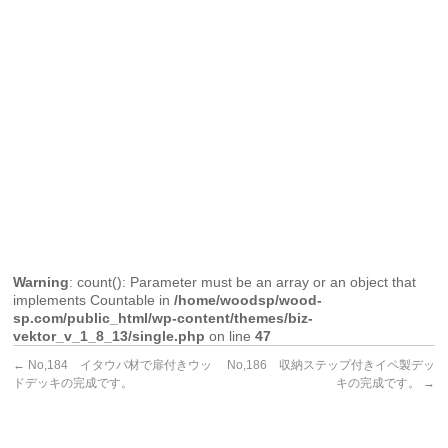
成
リ
で
ン
す。
ウ
ッ
ド
デ
ッ
キ
で
す。
Warning
: count(): Parameter must be an array or an object that
implements Countable in
/home/woodsp/wood-
sp.com/public_html/wp-content/themes/biz-
vektor_v_1_8_13/single.php
on line
47
←
No,184 イタウバ材で扉付きウッ
No,186 収納ステップ付きイペ製デッ
ドデッキの完成です。
キの完成です。
→