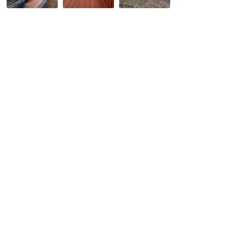
に
製
ト
階
ウ
タ
段
ッ
イ
付
ド
プ
き
デ
の
ス
ッ
ウ
カ
キ
ッ
イ
の
ド
ウ
完
デ
ッ
成
ッ
ド
で
キ
デ
す。
を
ッ
イ
キ
ペ
の
材
完
で
成
造
で
り
す。
替
え
で