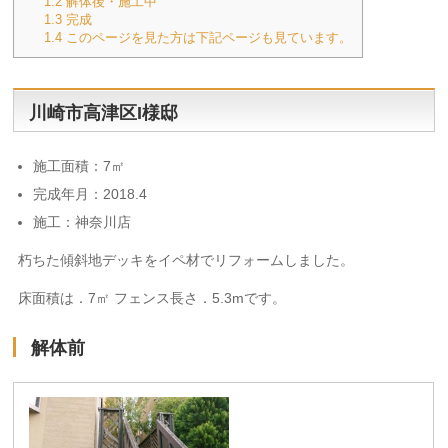
1.2
解体後・施工中
1.3
完成
1.4
このページを見た方は下記ページも見ています。
川崎市高津区I様邸
施工面積：7㎡
完成年月：2018.4
施工：神奈川店
朽ちた傾斜地デッキをイペ材でリフォームしました。
床面積は．7㎡ フェンス長さ．5.3mです。
解体前