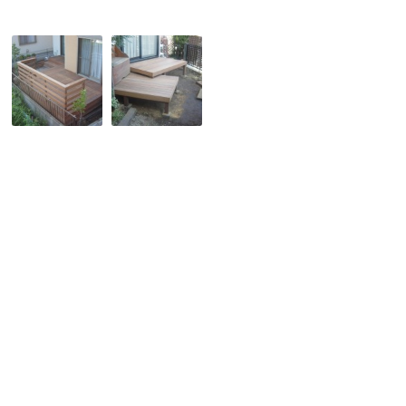
す。
No,005
No,016
開
斜
放
め
感
に
の
重
あ
な
る
り
ウ
合
リ
っ
ン
た、
製
シ
ウ
ン
ッ
プ
ド
ル
デ
モ
ッ
ダ
キ
ン
の
な
完
ウ