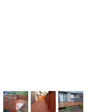
が
す。
メ
イ
ノ
デ
ザ
イ
ン
の
新
築
住
宅
で
し
た。
No,168
No,182
No,209
傾
ウ
フ
斜
リ
ラ
地
ン
ッ