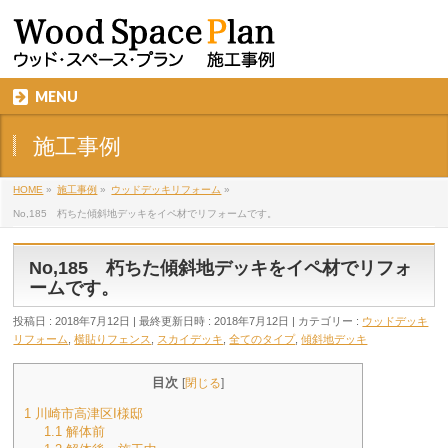
MENU
施工事例
HOME
»
施工事例
»
ウッドデッキリフォーム
»
No,185 朽ちた傾斜地デッキをイペ材でリフォームです。
No,185 朽ちた傾斜地デッキをイペ材でリフォ
ームです。
投稿日 : 2018年7月12日
最終更新日時 : 2018年7月12日
カテゴリー :
ウッドデッキ
リフォーム
,
横貼りフェンス
,
スカイデッキ
,
全てのタイプ
,
傾斜地デッキ
目次
[
閉じる
]
1
川崎市高津区I様邸
1.1
解体前