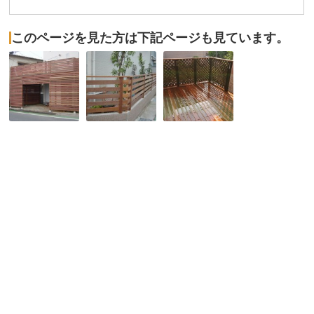
このページを見た方は下記ページも見ています。
No,056
No,009
No,188
建
ウ
車
築
リ
庫
計
ン
上
画
ウ
デ
段
ッ
ッ
階
ド
キ
か
フ
を
ら
ェ
イ
正
ン
ペ
面
ス
材
の
の
で
ウ
完
リ
ッ
成
フ
ド
で
ォ
デ
す。
ー
ッ
ム
キ
で